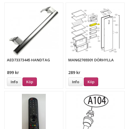
AED73373445 HANDTAG
MAN62769301 DÖRHYLLA
899 kr
289 kr
Info
Köp
Info
Köp