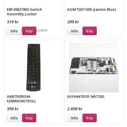
EBF49827803 Switch
AGM73611305 (Jasmin Blue)
Assembly,Locker
319 kr
299 kr
Info
Köp
Info
Köp
AKB75095344
EAY64470101 NÄTDEL
FJÄRRKONTROLL
399 kr
2 699 kr
Info
Köp
Info
Köp