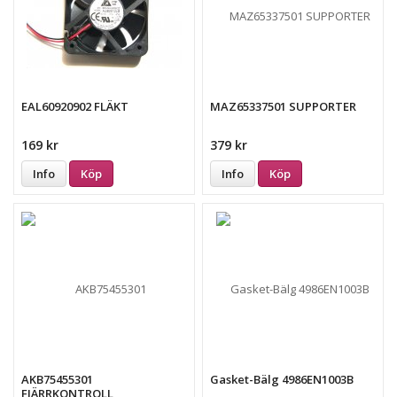
EAL60920902 FLÄKT
MAZ65337501 SUPPORTER
169 kr
379 kr
Info
Köp
Info
Köp
AKB75455301
Gasket-Bälg 4986EN1003B
FJÄRRKONTROLL