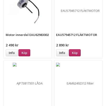
Motor innerdel EAU62983002
EAU57945712 FLÄKTMOTOR
2 490 kr
2 890 kr
Info
Köp
Info
Köp