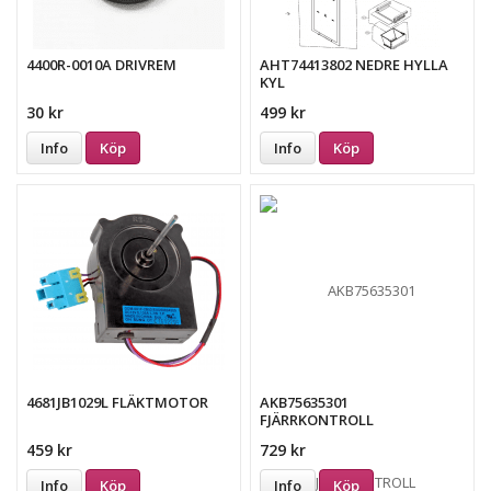
4400R-0010A DRIVREM
AHT74413802 NEDRE HYLLA
KYL
30 kr
499 kr
Info
Köp
Info
Köp
4681JB1029L FLÄKTMOTOR
AKB75635301
FJÄRRKONTROLL
459 kr
729 kr
Info
Köp
Info
Köp