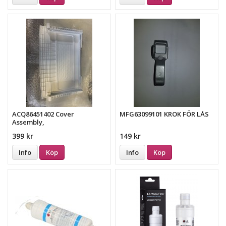
ACQ86451402 Cover
MFG63099101 KROK FÖR LÅS
Assembly,
399 kr
149 kr
Info
Köp
Info
Köp