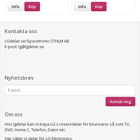
Info
Köp
Info
Köp
Kontakta oss
LGdelar.se/Spacetronic STHLM AB
E-post: lg@lgdelar.se
Nyhetsbrev
Anmäl mig
Om oss
Hos lgdelar kan ni köpa LG's reservdelar för brunvaror så som TV,
DVD, Home.C, Telefon, Dator etc.
Här säljer vi delar för LG Electronics.