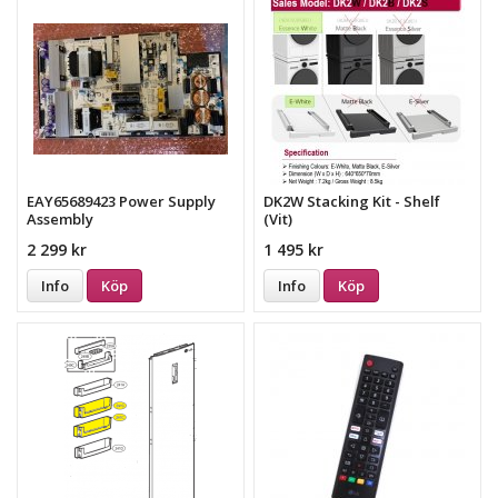
EAY65689423 Power Supply
DK2W Stacking Kit - Shelf
Assembly
(Vit)
2 299 kr
1 495 kr
Info
Köp
Info
Köp