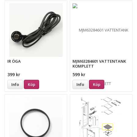
IR ÖGA
MJM63284601 VATTENTANK
KOMPLETT
399 kr
599 kr
Info
Köp
Info
Köp