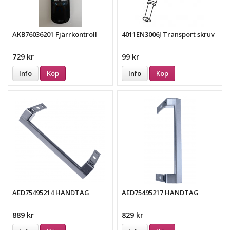
AKB76036201 Fjärrkontroll
4011EN3006J Transport skruv
729 kr
99 kr
Info
Köp
Info
Köp
AED75495214 HANDTAG
AED75495217 HANDTAG
889 kr
829 kr