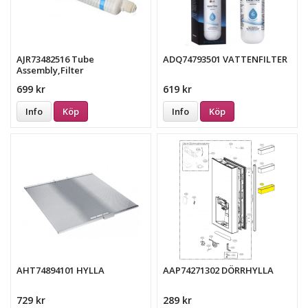
AJR73482516 Tube
ADQ74793501 VATTENFILTER
Assembly,Filter
699 kr
619 kr
Info
Köp
Info
Köp
AHT74894101 HYLLA
AAP74271302 DÖRRHYLLA
729 kr
289 kr