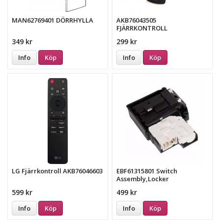
MAN62769401 DÖRRHYLLA
AKB76043505
FJÄRRKONTROLL
349 kr
299 kr
Info
Köp
Info
Köp
LG Fjärrkontroll AKB76046603
EBF61315801 Switch
Assembly,Locker
599 kr
499 kr
Info
Köp
Info
Köp