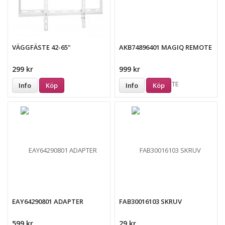
VÄGGFÄSTE 42-65"
AKB74896401 MAGIQ REMOTE
299 kr
999 kr
Info
Köp
Info
Köp
EAY64290801 ADAPTER
FAB30016103 SKRUV
599 kr
29 kr