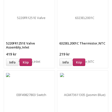
5220FR1251E Valve
6323EL2001C Thermistor,NTC
Assembly,Inlet
419 kr
219 kr
Info
Köp
Info
Köp