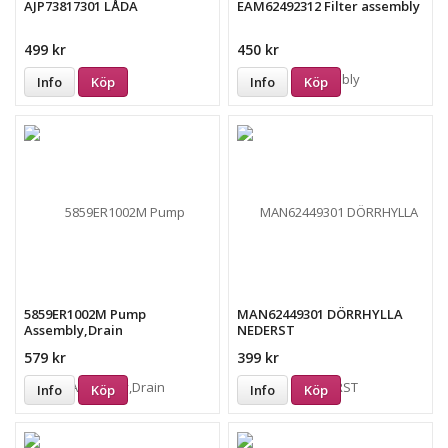
AJP73817301 LÅDA
EAM62492312 Filter assembly
499 kr
450 kr
Info
Köp
Info
Köp
5859ER1002M Pump
MAN62449301 DÖRRHYLLA
Assembly,Drain
NEDERST
579 kr
399 kr
Info
Köp
Info
Köp