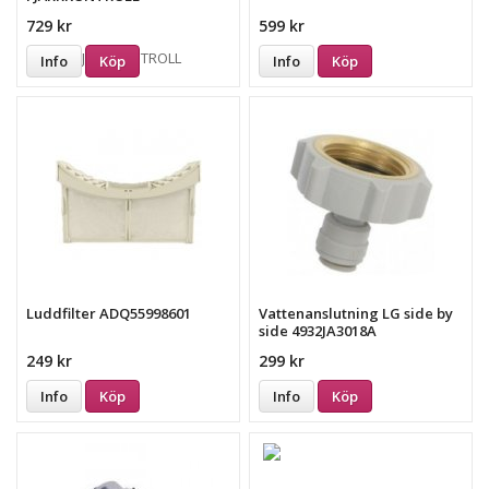
729 kr
599 kr
Info
Köp
Info
Köp
Luddfilter ADQ55998601
Vattenanslutning LG side by
side 4932JA3018A
249 kr
299 kr
Info
Köp
Info
Köp