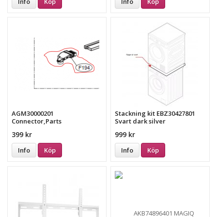
Info
Köp
Info
Köp
AGM30000201
Stackning kit EBZ30427801
Connector,Parts
Svart dark silver
Assembly,SVC
399 kr
999 kr
Info
Köp
Info
Köp